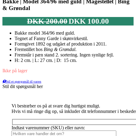
Bakke | Model 364/96 med guld | Mågestellet | Bing
& Grøndal
Den
Den
DKK
200.00
DKK
100.00
oprindelige
aktuelle
pris
pris
Bakke model 364/96 med guld.
var:
er:
Tegnet af Fanny Garde i skønvirkestil.
DKK 200.00.
DKK 100.00.
Formgivet 1892 og udgået af produktion i 2011.
Fremstillet hos
Bing & Grøndal
.
Fremstår i pæn stand 2. sortering. Ingen synlige fejl.
H: 2 cm. | L: 27 cm. | D: 15 cm.
Ikke på lager
Stil et spørgsmål til varen
Stil dit spørgsmål her
Vi bestræber os på at svare dig hurtigst muligt.
Hvis vi må ringe dig op, så inkluder dit telefonnummer i beskede
Indtast varenummer (SKU) eller navn: