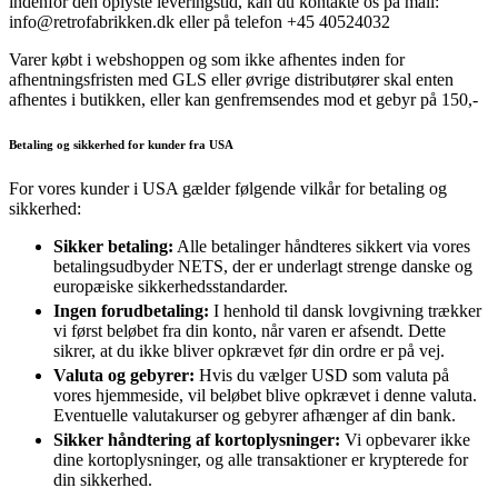
indenfor den oplyste leveringstid, kan du kontakte os på mail:
info@retrofabrikken.dk eller på telefon +45 40524032
Varer købt i webshoppen og som ikke afhentes inden for
afhentningsfristen med GLS eller øvrige distributører skal enten
afhentes i butikken, eller kan genfremsendes mod et gebyr på 150,-
Betaling og sikkerhed for kunder fra USA
For vores kunder i USA gælder følgende vilkår for betaling og
sikkerhed:
Sikker betaling:
Alle betalinger håndteres sikkert via vores
betalingsudbyder NETS, der er underlagt strenge danske og
europæiske sikkerhedsstandarder.
Ingen forudbetaling:
I henhold til dansk lovgivning trækker
vi først beløbet fra din konto, når varen er afsendt. Dette
sikrer, at du ikke bliver opkrævet før din ordre er på vej.
Valuta og gebyrer:
Hvis du vælger USD som valuta på
vores hjemmeside, vil beløbet blive opkrævet i denne valuta.
Eventuelle valutakurser og gebyrer afhænger af din bank.
Sikker håndtering af kortoplysninger:
Vi opbevarer ikke
dine kortoplysninger, og alle transaktioner er krypterede for
din sikkerhed.