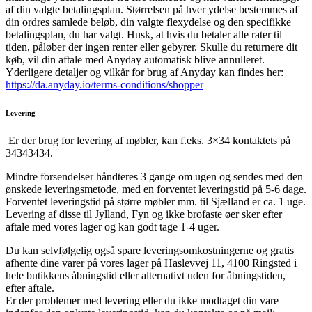
af din valgte betalingsplan. Størrelsen på hver ydelse bestemmes af
din ordres samlede beløb, din valgte flexydelse og den specifikke
betalingsplan, du har valgt. Husk, at hvis du betaler alle rater til
tiden, påløber der ingen renter eller gebyrer. Skulle du returnere dit
køb, vil din aftale med Anyday automatisk blive annulleret.
Yderligere detaljer og vilkår for brug af Anyday kan findes her:
https://da.anyday.io/terms-conditions/shopper
Levering
Er der brug for levering af møbler, kan f.eks. 3×34 kontaktets på
34343434.
Mindre forsendelser håndteres 3 gange om ugen og sendes med den
ønskede leveringsmetode, med en forventet leveringstid på 5-6 dage.
Forventet leveringstid på større møbler mm. til Sjælland er ca. 1 uge.
Levering af disse til Jylland, Fyn og ikke brofaste øer sker efter
aftale med vores lager og kan godt tage 1-4 uger.
Du kan selvfølgelig også spare leveringsomkostningerne og gratis
afhente dine varer på vores lager på Haslevvej 11, 4100 Ringsted i
hele butikkens åbningstid eller alternativt uden for åbningstiden,
efter aftale.
Er der problemer med levering eller du ikke modtaget din vare