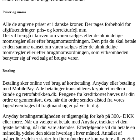
Priser og moms
Alle de angivne priser er i danske kroner. Der tages forbehold for
afgiftsændringer, pris- og korrekturfejl mm.
Det vil fremgå i kurven om varen sælges efter de almindelige
momsregler eller efter brugtmomsordningen. Den pris du skal betale
er den samme uanset om varen sælges efter de almindelige
momsregler eller efter brugtmomsordningen, som virksomheden
benytter sig af ved salg af brugte varer.
Betaling
Betaling sker online ved brug af kortbetaling, Anyday eller betaling
med MobilePay. Alle betalinger transmitteres krypteret mellem
kunde og retrofabrikken.dk. Pengene fra kreditkortet hæves når din
ordre er gennemført, dvs. når din ordre sendes afsted fra vores
lager/overdrages til fragtmand og er på vej til dig.
Anyday betalingsmuligheden er tilgængelig for køb på 300,- DKK
eller mere. Når du vælger at betale med Anyday, trækker vi den
første betaling, når din vare afsendes. Efterfølgende vil du betale en
månedlig ydelse den sidste hverdag i hver måned. Antallet af
månedlige ydelser starter fra fire måneder og kan variere afhængigt