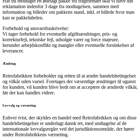
Har du modtaget en ødelagt pakke fra fragtfirmaet skal vi have din
reklamation indenfor 3 dage fra modtagelsen, sammen med
information og billeder om pakkens stand, inkl. et billede hvor man
kan se pakkelabelen.
Forbehold og ansvarsfraskrivelse:
Vi tager forbehold for eventuelle afgiftsændringer, pris- og
korrekturfejl, tekniske fejl, udsolgte varer og force majeure,
herunder arbejdskonflikt og mangler eller eventuelle forsinkelser af
leverancer.
Ændring
Retrofabrikken forbeholder sig retten til at ændre handelsbetingelser
og vilkår uden varsel. Foretages der væsentlige ændringer til ugunst
for kunden, vil kunden blive bedt om at acceptere de ændrede vilkår,
før der kan handles videre.
Lovvalg og værneting
Enhver tvist, der skyldes en handel med Retrofabrikken og om disse
handelsbetingelser er underlagt dansk ret, med undtagelse af de
internationale lovvalgsregler ved det jurisdiktionsområde, der hører
under Retrofabrikkens værneting.