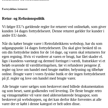
Fortrydelses-/returret
Retur- og Refusionspolitik
Vi følger EU’s gældende regler for returret ved onlinekøb, som giver
kunden 14 dages fortrydelsesret. Denne returret gælder for kunder i
andre EU-lande.
Når du køber brugte varer i Retrofabrikkens webshop, har du som
udgangspunkt 14 dages fortrydelsesret. Du skal give besked til os
om din fortrydelse inden for de 14 dage, og varen skal returneres for
egen regning. Hvis vi vurderer at varen er brugt, har fået skader el.
lign i kundens varetægt og dermed forringet i værdi, fratrækker vi et
beløb svarende til værdiforringelsen, før vi refunderer pengene jf.
regler og love om handel med brugte møbler, belysning og tilbehør
online. Brugte varer i vores fysiske butik er der ingen fortrydelsesret
på jf. regler og love om handel med brugte varer.
Alle brugte varer sælges som beskrevet med billede dokumentation
og som beset, samt godkendes ved levering. De fleste brugte retro
og vintagemøbler vil være med aldersrelaterede brugsspor, som
beskrevet på webshoppen, og det kan derfor ikke forventes at alle
varer der er købt i denne kategori er helt uden disse.