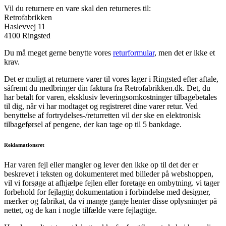
Vil du returnere en vare skal den returneres til:
Retrofabrikken
Haslevvej 11
4100 Ringsted
Du må meget gerne benytte vores
returformular
, men det er ikke et
krav.
Det er muligt at returnere varer til vores lager i Ringsted efter aftale,
såfremt du medbringer din faktura fra Retrofabrikken.dk. Det, du
har betalt for varen, eksklusiv leveringsomkostninger tilbagebetales
til dig, når vi har modtaget og registreret dine varer retur. Ved
benyttelse af fortrydelses-/returretten vil der ske en elektronisk
tilbageførsel af pengene, der kan tage op til 5 bankdage.
Reklamationsret
Har varen fejl eller mangler og lever den ikke op til det der er
beskrevet i teksten og dokumenteret med billeder på webshoppen,
vil vi forsøge at afhjælpe fejlen eller foretage en ombytning. vi tager
forbehold for fejlagtig dokumentation i forbindelse med designer,
mærker og fabrikat, da vi mange gange henter disse oplysninger på
nettet, og de kan i nogle tilfælde være fejlagtige.