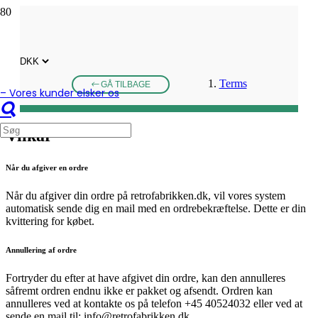
Terms
GÅ TILBAGE
– Vores kunder elsker os
Vilkår
Når du afgiver en ordre
Når du afgiver din ordre på retrofabrikken.dk, vil vores system
automatisk sende dig en mail med en ordrebekræftelse. Dette er din
kvittering for købet.
Annullering af ordre
Fortryder du efter at have afgivet din ordre, kan den annulleres
såfremt ordren endnu ikke er pakket og afsendt. Ordren kan
annulleres ved at kontakte os på telefon +45 40524032 eller ved at
sende en mail til: info@retrofabrikken.dk.