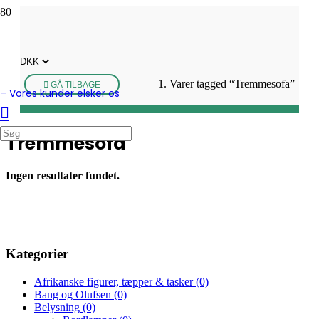
Varer tagged “Tremmesofa”
GÅ TILBAGE
– Vores kunder elsker os
Tremmesofa
Ingen resultater fundet.
Kategorier
Afrikanske figurer, tæpper & tasker
(0)
Bang og Olufsen
(0)
Belysning
(0)