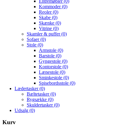
Entremøbler
(0)
Kommoder
(0)
Reoler
(0)
Skabe
(0)
Skænke
(0)
Vitrine
(0)
Skamler & puffer
(0)
Sofaer
(0)
Stole
(0)
Armstole
(0)
Barstole
(0)
Gyngestole
(0)
Kontorstole
(0)
Lænestole
(0)
Sminkestole
(0)
Spisebordsstole
(0)
Lædertasker
(0)
Bæltetasker
(0)
Rygsække
(0)
Skuldertasker
(0)
Udsalg
(0)
Kurv