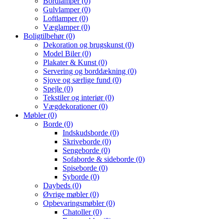
Bordlamper
(0)
Gulvlamper
(0)
Loftlamper
(0)
Væglamper
(0)
Boligtilbehør
(0)
Dekoration og brugskunst
(0)
Model Biler
(0)
Plakater & Kunst
(0)
Servering og borddækning
(0)
Sjove og særlige fund
(0)
Spejle
(0)
Tekstiler og interiør
(0)
Vægdekorationer
(0)
Møbler
(0)
Borde
(0)
Indskudsborde
(0)
Skriveborde
(0)
Sengeborde
(0)
Sofaborde & sideborde
(0)
Spiseborde
(0)
Syborde
(0)
Daybeds
(0)
Øvrige møbler
(0)
Opbevaringsmøbler
(0)
Chatoller
(0)