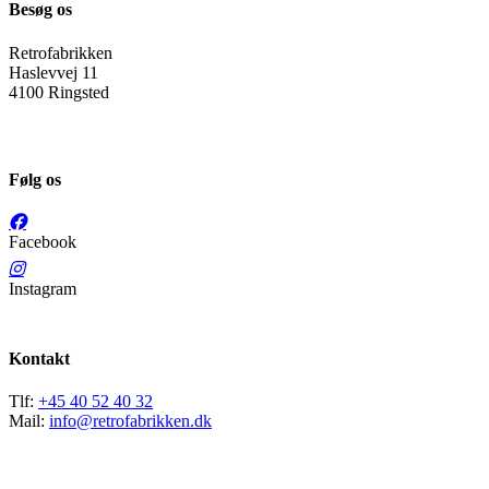
Besøg os
Retrofabrikken
Haslevvej 11
4100 Ringsted
Følg os
Facebook
Instagram
Kontakt
Tlf:
+45 40 52 40 32
Mail:
info@retrofabrikken.dk