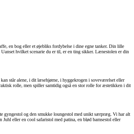
ffe, en bog eller et øjebliks fordybelse i dine egne tanker. Din lille
anset hvilket scenarie du er til, er en ting sikker. Lænestolen er din
an står alene, i dit læsehjørne, i hyggekrogen i soveværelset eller
 rolle, men spiller samtidig også en stor rolle for æstetikken i dit
ante gyngestol og den smukke loungestol med unikt særpræg. Vi har alt
 Juhl eller en cool safaristol med patina, en blød bamsestol eller