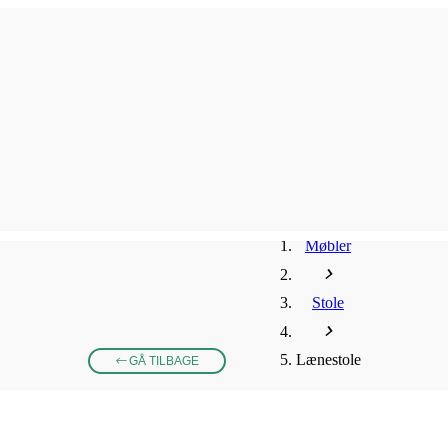
Møbler
Stole
Lænestole
GÅ TILBAGE