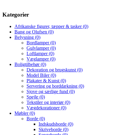
Kategorier
Afrikanske figurer, tæpper & tasker
(0)
Bang og Olufsen
(0)
Belysning
(0)
Bordlamper
(0)
Gulvlamper
(0)
Loftlamper
(0)
Væglamper
(0)
Boligtilbehør
(0)
Dekoration og brugskunst
(0)
Model Biler
(0)
Plakater & Kunst
(0)
Servering og borddækning
(0)
Sjove og særlige fund
(0)
Spejle
(0)
Tekstiler og interiør
(0)
Vægdekorationer
(0)
Møbler
(0)
Borde
(0)
Indskudsborde
(0)
Skriveborde
(0)
Sengeborde
(0)