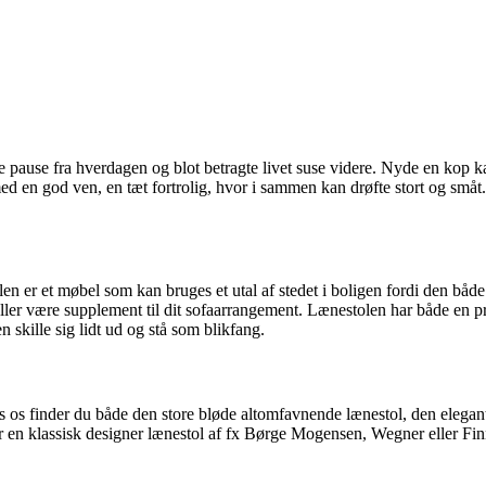
lille pause fra hverdagen og blot betragte livet suse videre. Nyde en kop ka
d en god ven, en tæt fortrolig, hvor i sammen kan drøfte stort og småt. U
n er et møbel som kan bruges et utal af stedet i boligen fordi den både k
re supplement til dit sofaarrangement. Lænestolen har både en praktisk
 skille sig lidt ud og stå som blikfang.
Hos os finder du både den store bløde altomfavnende lænestol, den eleg
ter en klassisk designer lænestol af fx Børge Mogensen, Wegner eller Finn
.