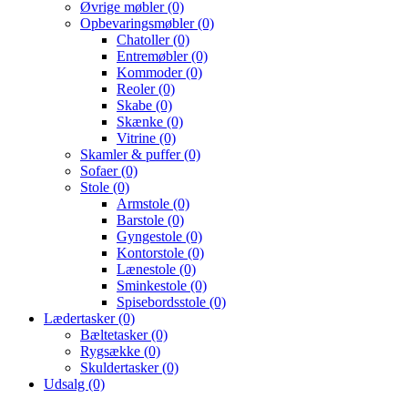
Øvrige møbler
(0)
Opbevaringsmøbler
(0)
Chatoller
(0)
Entremøbler
(0)
Kommoder
(0)
Reoler
(0)
Skabe
(0)
Skænke
(0)
Vitrine
(0)
Skamler & puffer
(0)
Sofaer
(0)
Stole
(0)
Armstole
(0)
Barstole
(0)
Gyngestole
(0)
Kontorstole
(0)
Lænestole
(0)
Sminkestole
(0)
Spisebordsstole
(0)
Lædertasker
(0)
Bæltetasker
(0)
Rygsække
(0)
Skuldertasker
(0)
Udsalg
(0)