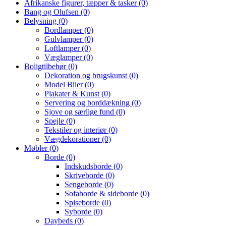
Afrikanske figurer, tæpper & tasker
(0)
Bang og Olufsen
(0)
Belysning
(0)
Bordlamper
(0)
Gulvlamper
(0)
Loftlamper
(0)
Væglamper
(0)
Boligtilbehør
(0)
Dekoration og brugskunst
(0)
Model Biler
(0)
Plakater & Kunst
(0)
Servering og borddækning
(0)
Sjove og særlige fund
(0)
Spejle
(0)
Tekstiler og interiør
(0)
Vægdekorationer
(0)
Møbler
(0)
Borde
(0)
Indskudsborde
(0)
Skriveborde
(0)
Sengeborde
(0)
Sofaborde & sideborde
(0)
Spiseborde
(0)
Syborde
(0)
Daybeds
(0)