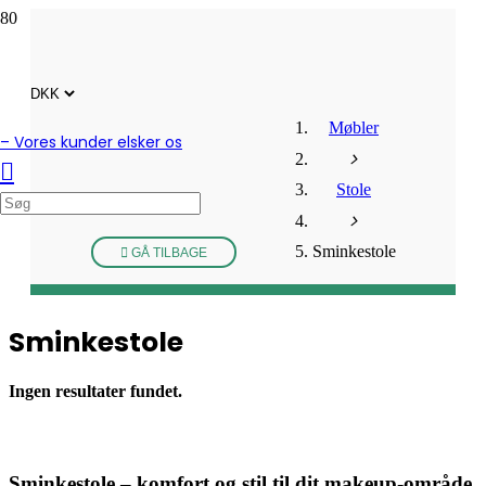
Møbler
– Vores kunder elsker os
Stole
Sminkestole
GÅ TILBAGE
Sminkestole
Ingen resultater fundet.
Sminkestole – komfort og stil til dit makeup-område