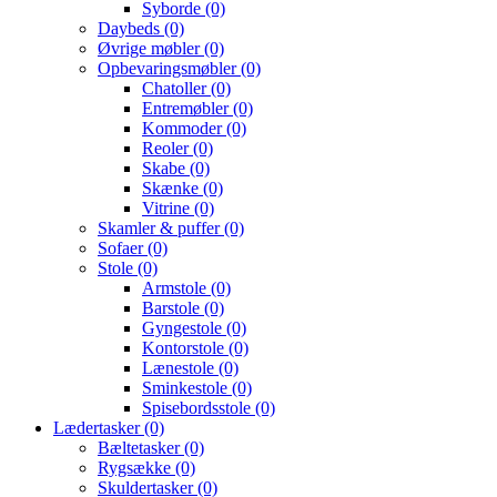
Syborde
(0)
Daybeds
(0)
Øvrige møbler
(0)
Opbevaringsmøbler
(0)
Chatoller
(0)
Entremøbler
(0)
Kommoder
(0)
Reoler
(0)
Skabe
(0)
Skænke
(0)
Vitrine
(0)
Skamler & puffer
(0)
Sofaer
(0)
Stole
(0)
Armstole
(0)
Barstole
(0)
Gyngestole
(0)
Kontorstole
(0)
Lænestole
(0)
Sminkestole
(0)
Spisebordsstole
(0)
Lædertasker
(0)
Bæltetasker
(0)
Rygsække
(0)
Skuldertasker
(0)