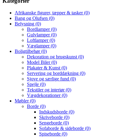
Kategorier
Afrikanske figurer, tæpper & tasker
(0)
Bang og Olufsen
(0)
Belysning
(0)
Bordlamper
(0)
Gulvlamper
(0)
Loftlamper
(0)
Væglamper
(0)
Boligtilbehør
(0)
Dekoration og brugskunst
(0)
Model Biler
(0)
Plakater & Kunst
(0)
Servering og borddækning
(0)
Sjove og særlige fund
(0)
Spejle
(0)
Tekstiler og interiør
(0)
Vægdekorationer
(0)
Møbler
(0)
Borde
(0)
Indskudsborde
(0)
Skriveborde
(0)
Sengeborde
(0)
Sofaborde & sideborde
(0)
Spiseborde
(0)