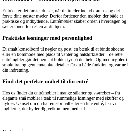
Entréen er det første, du ser, når du træder ind ad døren – og det
første dine gæster møder. Derfor fortjener den møbler, der både er
praktiske og indbydende. Entrémøbler skaber orden i hverdagen og
sætter tonen for resten af dit hjem.
Praktiske løsninger med personlighed
Et smalt konsolbord til nøgler og post, en bænk til at binde skoene
eller en kommode med plads til vanter og halstørklæder – de rette
entrémøbler gør det nemt at holde styr på det hele. Og med møbler i
smukt træ og gennemtænkte detaljer får du både funktion og varme i
din indretning.
Find det perfekte møbel til din entré
Hos os finder du entrémøbler i mange stilarter og størrelser – fra
elegante små møbler i teak til rummelige løsninger med skuffer og
hylder. Uanset om du har en stor hall eller en lille entré, har vi
møblerne, der byder dig velkommen med stil.