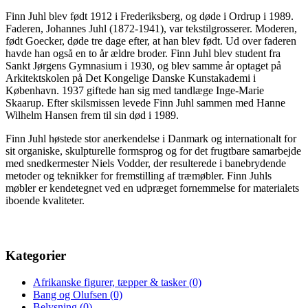
Finn Juhl blev født 1912 i Frederiksberg, og døde i Ordrup i 1989.
Faderen, Johannes Juhl (1872-1941), var tekstilgrosserer. Moderen,
født Goecker, døde tre dage efter, at han blev født. Ud over faderen
havde han også en to år ældre broder. Finn Juhl blev student fra
Sankt Jørgens Gymnasium i 1930, og blev samme år optaget på
Arkitektskolen på Det Kongelige Danske Kunstakademi i
København. 1937 giftede han sig med tandlæge Inge-Marie
Skaarup. Efter skilsmissen levede Finn Juhl sammen med Hanne
Wilhelm Hansen frem til sin død i 1989.
Finn Juhl høstede stor anerkendelse i Danmark og internationalt for
sit organiske, skulpturelle formsprog og for det frugtbare samarbejde
med snedkermester Niels Vodder, der resulterede i banebrydende
metoder og teknikker for fremstilling af træmøbler. Finn Juhls
møbler er kendetegnet ved en udpræget fornemmelse for materialets
iboende kvaliteter.
Kategorier
Afrikanske figurer, tæpper & tasker
(0)
Bang og Olufsen
(0)
Belysning
(0)