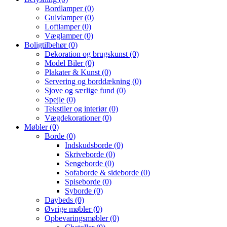
Bordlamper
(0)
Gulvlamper
(0)
Loftlamper
(0)
Væglamper
(0)
Boligtilbehør
(0)
Dekoration og brugskunst
(0)
Model Biler
(0)
Plakater & Kunst
(0)
Servering og borddækning
(0)
Sjove og særlige fund
(0)
Spejle
(0)
Tekstiler og interiør
(0)
Vægdekorationer
(0)
Møbler
(0)
Borde
(0)
Indskudsborde
(0)
Skriveborde
(0)
Sengeborde
(0)
Sofaborde & sideborde
(0)
Spiseborde
(0)
Syborde
(0)
Daybeds
(0)
Øvrige møbler
(0)
Opbevaringsmøbler
(0)