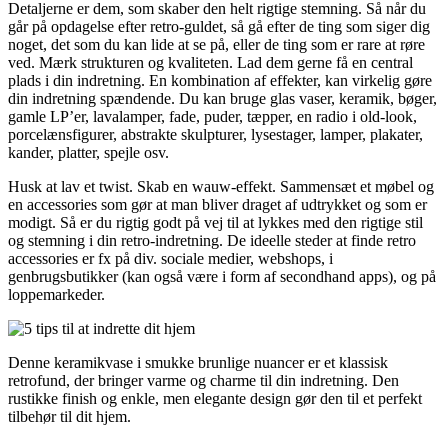
Detaljerne er dem, som skaber den helt rigtige stemning. Så når du
går på opdagelse efter retro-guldet, så gå efter de ting som siger dig
noget, det som du kan lide at se på, eller de ting som er rare at røre
ved. Mærk strukturen og kvaliteten. Lad dem gerne få en central
plads i din indretning. En kombination af effekter, kan virkelig gøre
din indretning spændende. Du kan bruge glas vaser, keramik, bøger,
gamle LP’er, lavalamper, fade, puder, tæpper, en radio i old-look,
porcelænsfigurer, abstrakte skulpturer, lysestager, lamper, plakater,
kander, platter, spejle osv.
Husk at lav et twist. Skab en wauw-effekt. Sammensæt et møbel og
en accessories som gør at man bliver draget af udtrykket og som er
modigt. Så er du rigtig godt på vej til at lykkes med den rigtige stil
og stemning i din retro-indretning. De ideelle steder at finde retro
accessories er fx på div. sociale medier, webshops, i
genbrugsbutikker (kan også være i form af secondhand apps), og på
loppemarkeder.
Denne keramikvase i smukke brunlige nuancer er et klassisk
retrofund, der bringer varme og charme til din indretning. Den
rustikke finish og enkle, men elegante design gør den til et perfekt
tilbehør til dit hjem.