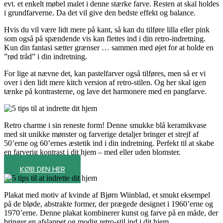
evt. et enkelt møbel malet i denne stærke farve. Resten at skal holdes
i grundfarverne. Da det vil give den bedste effekt og balance.
Hvis du vil være lidt mere på kant, så kan du tilføre lilla eller pink
som også på spændende vis kan flettes ind i din retro-indretning.
Kun din fantasi sætter grænser … sammen med øjet for at holde en
”rød tråd” i din indretning.
For lige at nævne det, kan pastelfarver også tilføres, men så er vi
over i den lidt mere kitch version af retro-stilen. Og her skal igen
tænke på kontrasterne, og lave det harmonere med en pangfarve.
Retro charme i sin reneste form! Denne smukke blå keramikvase
med sit unikke mønster og farverige detaljer bringer et strejf af
50’erne og 60’ernes æstetik ind i din indretning. Perfekt til at skabe
en farverig kontrast i dit hjem – med eller uden blomster.
KØB DEN HER
Plakat med motiv af kvinde af Bjørn Wiinblad, et smukt eksempel
på de bløde, abstrakte former, der prægede designet i 1960’erne og
1970’erne. Denne plakat kombinerer kunst og farve på en måde, der
bringer en afslappet og modig retro-stil ind i dit hjem.