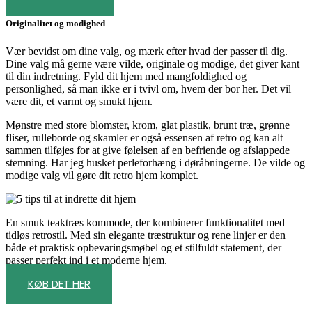
Originalitet og modighed
Vær bevidst om dine valg, og mærk efter hvad der passer til dig.
Dine valg må gerne være vilde, originale og modige, det giver kant
til din indretning. Fyld dit hjem med mangfoldighed og
personlighed, så man ikke er i tvivl om, hvem der bor her. Det vil
være dit, et varmt og smukt hjem.
Mønstre med store blomster, krom, glat plastik, brunt træ, grønne
fliser, rulleborde og skamler er også essensen af retro og kan alt
sammen tilføjes for at give følelsen af en befriende og afslappede
stemning. Har jeg husket perleforhæng i døråbningerne. De vilde og
modige valg vil gøre dit retro hjem komplet.
En smuk teaktræs kommode, der kombinerer funktionalitet med
tidløs retrostil. Med sin elegante træstruktur og rene linjer er den
både et praktisk opbevaringsmøbel og et stilfuldt statement, der
passer perfekt ind i et moderne hjem.
KØB DET HER