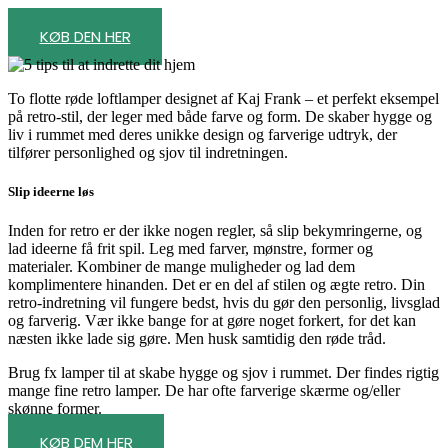
KØB DEN HER
To flotte røde loftlamper designet af Kaj Frank – et perfekt eksempel
på retro-stil, der leger med både farve og form. De skaber hygge og
liv i rummet med deres unikke design og farverige udtryk, der
tilfører personlighed og sjov til indretningen.
Slip ideerne løs
Inden for retro er der ikke nogen regler, så slip bekymringerne, og
lad ideerne få frit spil. Leg med farver, mønstre, former og
materialer. Kombiner de mange muligheder og lad dem
komplimentere hinanden. Det er en del af stilen og ægte retro. Din
retro-indretning vil fungere bedst, hvis du gør den personlig, livsglad
og farverig. Vær ikke bange for at gøre noget forkert, for det kan
næsten ikke lade sig gøre. Men husk samtidig den røde tråd.
Brug fx lamper til at skabe hygge og sjov i rummet. Der findes rigtig
mange fine retro lamper. De har ofte farverige skærme og/eller
skønne former.
KØB DEM HER