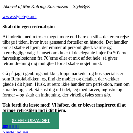
Skrevet af Mie Katring-Rasmussen – StyleByK
www.stylebyk.net
Skab din egen retro-drøm
At indrette med retro er meget mere end bare en stil – det er en rejse
tilbage i tiden, hvor hver genstand fortæller en historie. Det handler
om at skabe et hjem, der emmer af personlighed, varme og
bæredygtige valg. Uanset om du er til de elegante linjer fra 50’erne,
farveeksplosionen fra 70’erne eller et mix af det hele, så giver
retroindretning dig mulighed for at skabe noget unikt.
Gå på jagt i genbrugsbutikker, loppemarkeder og hos specialister
som Retrofabrikken, og find de møbler og detaljer, der vækker
glæde i dit hjem. Husk, at retro ikke handler om perfektion, men om
karakter og sjæl. Så kast dig ud i det, leg med farver, mønstre og
former – og skab en indretning, der virkelig føles som
dig
.
Tak fordi du læste med! Vi håber, du er blevet inspireret til at
bringe retrostilen ind i dit hjem.
SE HELE UDVALGET
Næste indlæg