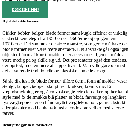
KØB DET HER
Hyld de bløde former
Cirkler, bobler, bølger, bløde former samt kugle effekter er virkelig
et stærkt kendetegn fra 1950’erne, 1960’erne og op igennem
1970’erne. Det samme er de store mønstre, som gerne må have de
bløde former eller være mere abstrakte. Det abstrakte går også igen i
objekter i form af kunst, møbler eller accessories. Igen en måde at
være modig på og skille sig ud. Det præsenterer også den tendens,
der opstod, med en mere afslappet livsstil. Man ville gøre op med
det daværende traditionelle og klassiske kantede design.
Så slå dig løs i de bløde former, tilføre dem i form af møbler, vaser,
stentøj, lamper, tæpper, skulpturer, krukker, kremik mv. En
vægudsmykning er også en vaskeægte retro klassiker, og her kan du
style med fx de smukke blå platter, et blødt, farverigt og langhåret
rya vægtæppe eller en håndknyttet vægdekoration, gerne abstrakt
eller plakater med bauhaus kunst eller dristige striber med stærke
farver.
Detaljerne gør hele forskellen