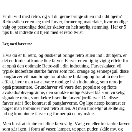
Er du vild med retro, og vil du gerne bringe stilen ind i dit hjem?
Retro-stilen er en leg med farver, former og materialer, hvor modige
valg og personlige detaljer skaber en helt særlig stemning. Her er 5
tips til at indrette dit hjem med et retro twist.
Leg med farverne
Hvis du er til retro, og ønsker at bringe retro-stilen ind i dit hjem, er
det en fordel at kunne lide farver. Farver er en rigtig vigtig effekt for
at opnå den optimale Retro-stil i din indretning. Farveskalaen vil
typisk indbefatte stærke farver som rød, orange og sennepsgul, disse
pangfarver vil man bruge for at skabe blikfang og for at få den her
effekt, hvor man tør at være modige i sin indretning, som retro jo
også præsentere. Grundfarver vil være den populære og flotte
avokado/olivengrønne, den smukke indigo/støvet blå som virkelig
signalere retro, samt lækre brændte farver/ jordfarver. Da disse
farver står i flot kontrast til pangfarverne. Og lige netop kontrast er
noget man forbinder med retro-stilen. At man turde/tør at skille sig
ud og kombinere farver og former på en ny måde.
Men husk at skabe ro i dine farvevalg. Vælg en eller to stærke farver
som går igen, i form af vaser, lamper, tæpper, puder, skåle mv. og