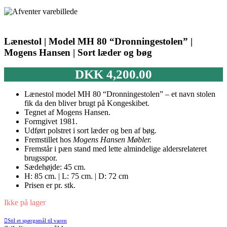
Lænestol | Model MH 80 “Dronningestolen” |
Mogens Hansen | Sort læder og bøg
DKK
4,200.00
Lænestol model MH 80 “Dronningestolen” – et navn stolen
fik da den bliver brugt på Kongeskibet.
Tegnet af Mogens Hansen.
Formgivet 1981.
Udført polstret i sort læder og ben af bøg.
Fremstillet hos
Mogens Hansen Møbler.
Fremstår i pæn stand med lette almindelige aldersrelateret
brugsspor.
Sædehøjde: 45 cm.
H: 85 cm. | L: 75 cm. | D: 72 cm
Prisen er pr. stk.
Ikke på lager
Stil et spørgsmål til varen