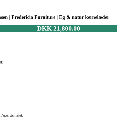
en | Fredericia Furniture | Eg & natur kernelæder
DKK
21,800.00
r.
n/spørgsmålet.