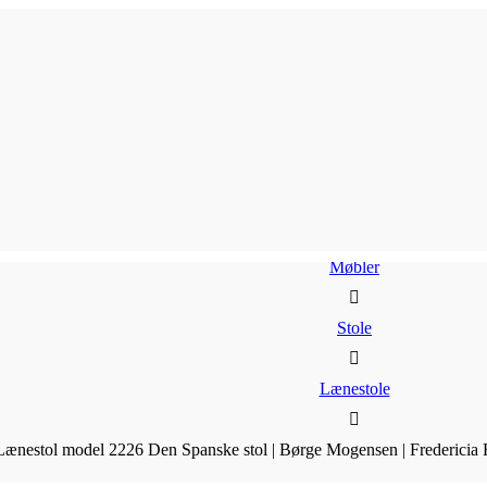
Møbler
Stole
Lænestole
Lænestol model 2226 Den Spanske stol | Børge Mogensen | Fredericia F