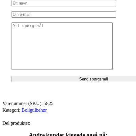
Varenummer (SKU):
5825
Kategori:
Boligtilbehør
Del produktet:
Andre kunder kiggede også på: