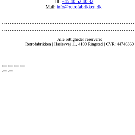
Tlf:
+45 40 52 40 32
Mail:
info@retrofabrikken.dk
Alle rettigheder reserveret
Retrofabrikken | Haslevvej 11, 4100 Ringsted | CVR: 44746360