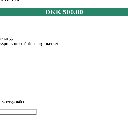
DKK
500.00
messing.
ngsspor som små ridser og mærker.
n/spørgsmålet.