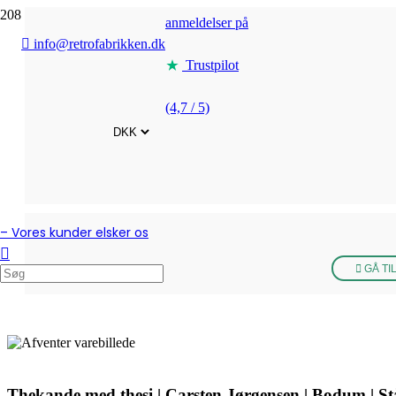
anmeldelser på
info@retrofabrikken.dk
Trustpilot
(4,7 / 5)
– Vores kunder elsker os
GÅ TI
Thekande med thesi | Carsten Jørgensen | Bodum | S