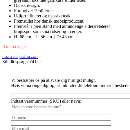
grej samt fiks lille garnkurv underneden.
Dansk design.
Formgivet 1950’erne.
Udført i fineret og massivt teak.
Fremstillet hos dansk møbelproducent.
Fremstår i pæn stand med almindelige aldersrelateret
brugsspor som små ridser og mærker.
H: 68 cm. | L: 56 cm. | D: 43 cm.
Ikke på lager
Stil et spørgsmål til varen
Stil dit spørgsmål her
Vi bestræber os på at svare dig hurtigst muligt.
Hvis vi må ringe dig op, så inkluder dit telefonnummer i beskede
Indtast varenummer (SKU) eller navn: