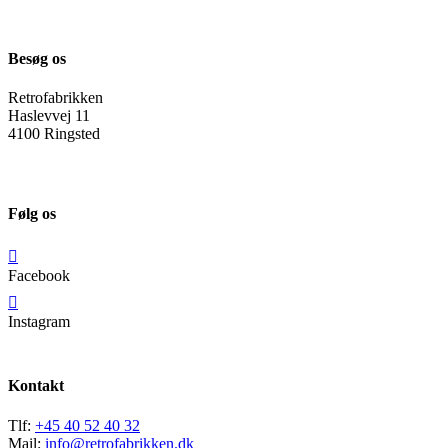
Besøg os
Retrofabrikken
Haslevvej 11
4100 Ringsted
Følg os
Facebook
Instagram
Kontakt
Tlf:
+45 40 52 40 32
Mail:
info@retrofabrikken.dk