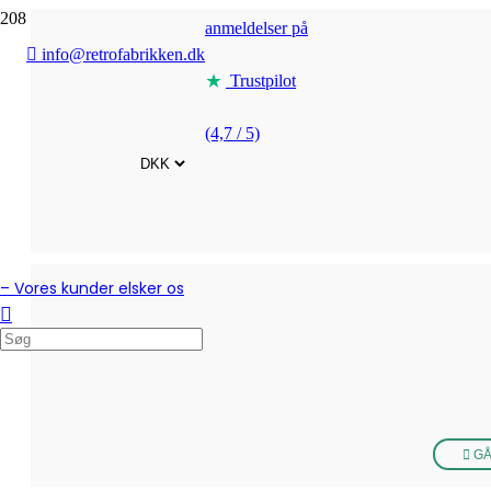
anmeldelser på
info@retrofabrikken.dk
Trustpilot
(4,7 / 5)
– Vores kunder elsker os
GÅ