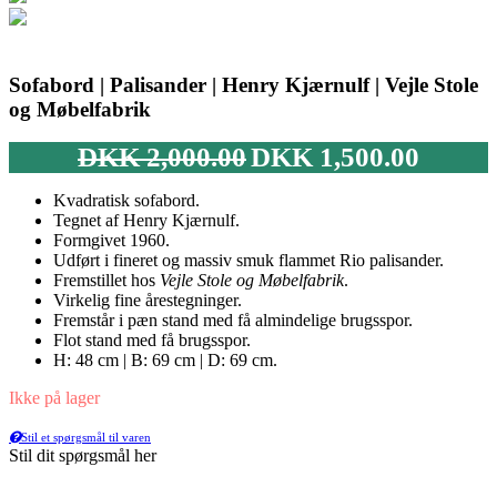
Sofabord | Palisander | Henry Kjærnulf | Vejle Stole
og Møbelfabrik
Den
Den
DKK
2,000.00
DKK
1,500.00
oprindelige
aktuelle
pris
pris
Kvadratisk sofabord.
var:
er:
Tegnet af Henry Kjærnulf.
DKK 2,000.00.
DKK 1,500
Formgivet 1960.
Udført i fineret og massiv smuk flammet Rio palisander.
Fremstillet hos
Vejle Stole og Møbelfabrik
.
Virkelig fine årestegninger.
Fremstår i pæn stand med få almindelige brugsspor.
Flot stand med få brugsspor.
H: 48 cm | B: 69 cm | D: 69 cm.
Ikke på lager
Stil et spørgsmål til varen
Stil dit spørgsmål her