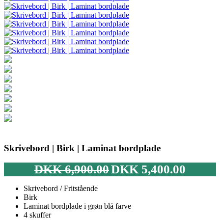
Skrivebord | Birk | Laminat bordplade
Den
Den
DKK
6,900.00
DKK
5,400.00
oprindelige
aktuelle
pris
pris
Skrivebord / Fritstående
var:
er:
Birk
DKK 6,900.00.
DKK 5,400
Laminat bordplade i grøn blå farve
4 skuffer