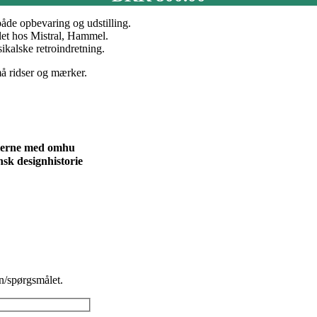
 både opbevaring og udstilling.
llet hos Mistral, Hammel.
sikalske retroindretning.
å ridser og mærker.
blerne med omhu
sk designhistorie
n/spørgsmålet.