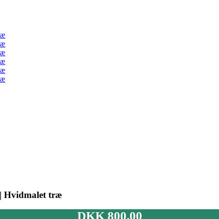
 | Hvidmalet træ
DKK
800.00