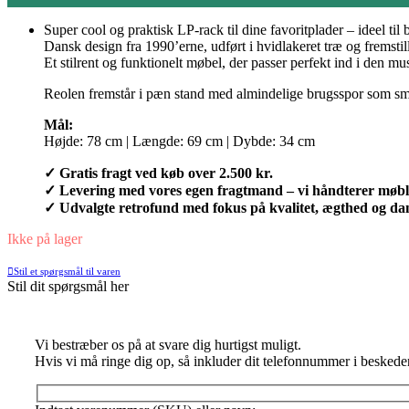
Super cool og praktisk LP-rack til dine favoritplader – ideel til
Dansk design fra 1990’erne, udført i hvidlakeret træ og fremsti
Et stilrent og funktionelt møbel, der passer perfekt ind i den mu
Reolen fremstår i pæn stand med almindelige brugsspor som sm
Mål:
Højde: 78 cm | Længde: 69 cm | Dybde: 34 cm
✓ Gratis fragt ved køb over 2.500 kr.
✓ Levering med vores egen fragtmand – vi håndterer mø
✓ Udvalgte retrofund med fokus på kvalitet, ægthed og dan
Ikke på lager
Stil et spørgsmål til varen
Stil dit spørgsmål her
Vi bestræber os på at svare dig hurtigst muligt.
Hvis vi må ringe dig op, så inkluder dit telefonnummer i beskede