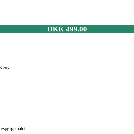
DKK
499.00
i Kenya
n/spørgsmålet.