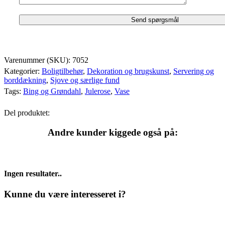
Varenummer (SKU):
7052
Kategorier:
Boligtilbehør
,
Dekoration og brugskunst
,
Servering og
borddækning
,
Sjove og særlige fund
Tags:
Bing og Grøndahl
,
Julerose
,
Vase
Del produktet:
Andre kunder kiggede også på:
Ingen resultater..
Kunne du være interesseret i?