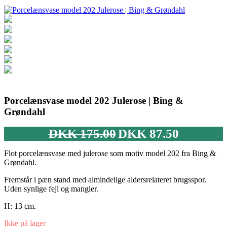
Porcelænsvase model 202 Julerose | Bing &
Grøndahl
Den
Den
DKK
175.00
DKK
87.50
oprindelige
aktuelle
pris
pris
Flot porcelænsvase med julerose som motiv model 202 fra Bing &
var:
er:
Grøndahl.
DKK 175.00.
DKK 87.50.
Fremstår i pæn stand med almindelige aldersrelateret brugsspor.
Uden synlige fejl og mangler.
H: 13 cm.
Ikke på lager