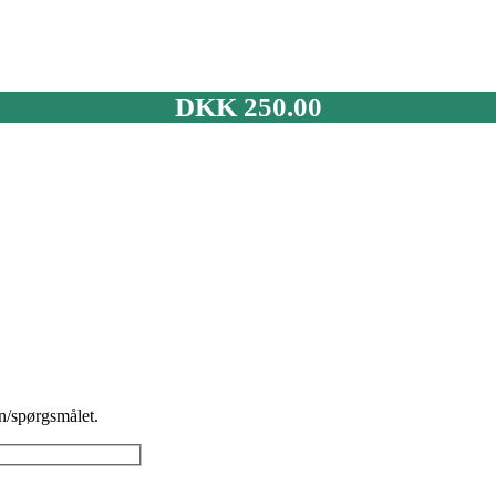
DKK
250.00
n/spørgsmålet.