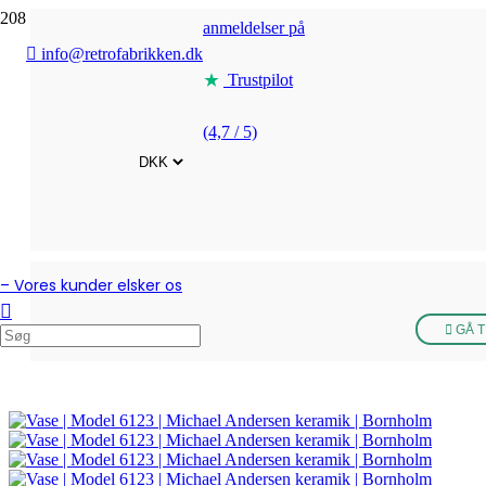
anmeldelser på
info@retrofabrikken.dk
Trustpilot
(4,7 / 5)
– Vores kunder elsker os
GÅ T