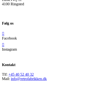
4100 Ringsted
Følg os
Facebook
Instagram
Kontakt
Tlf:
+45 40 52 40 32
Mail:
info@retrofabrikken.dk