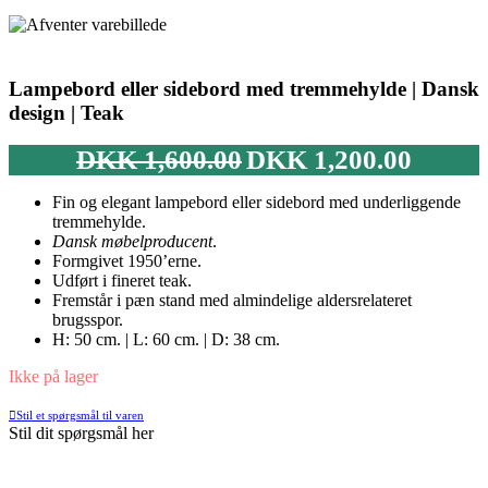
Lampebord eller sidebord med tremmehylde | Dansk
design | Teak
Den
Den
DKK
1,600.00
DKK
1,200.00
oprindelige
aktuelle
pris
pris
Fin og elegant lampebord eller sidebord med underliggende
var:
er:
tremmehylde.
DKK 1,600.00.
DKK 1,200
Dansk møbelproducent
.
Formgivet 1950’erne.
Udført i fineret teak.
Fremstår i pæn stand med almindelige aldersrelateret
brugsspor.
H: 50 cm. | L: 60 cm. | D: 38 cm.
Ikke på lager
Stil et spørgsmål til varen
Stil dit spørgsmål her