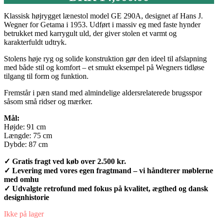
Klassisk højrygget lænestol model GE 290A, designet af Hans J.
Wegner for Getama i 1953. Udført i massiv eg med faste hynder
betrukket med karrygult uld, der giver stolen et varmt og
karakterfuldt udtryk.
Stolens høje ryg og solide konstruktion gør den ideel til afslapning
med både stil og komfort – et smukt eksempel på Wegners tidløse
tilgang til form og funktion.
Fremstår i pæn stand med almindelige aldersrelaterede brugsspor
såsom små ridser og mærker.
Mål:
Højde: 91 cm
Længde: 75 cm
Dybde: 87 cm
✓ Gratis fragt ved køb over 2.500 kr.
✓ Levering med vores egen fragtmand – vi håndterer møblerne
med omhu
✓ Udvalgte retrofund med fokus på kvalitet, ægthed og dansk
designhistorie
Ikke på lager