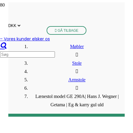
GÅ TILBAGE
– Vores kunder elsker os
Møbler
Stole
Armstole
Lænestol model GE 290A| Hans J. Wegner |
Getama | Eg & karry gul uld