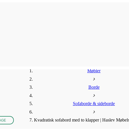
Møbler
Borde
Sofaborde & sideborde
Kvadratisk sofabord med to klapper | Haslev Møbel
AGE