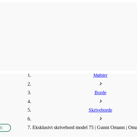
Møbler
Borde
Skriveborde
Eksklusivt skrivebord model 75 | Gunni Omann | Oma
GE