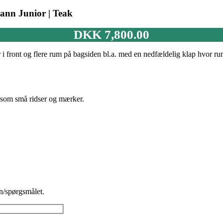
ann Junior | Teak
DKK
7,800.00
 i front og flere rum på bagsiden bl.a. med en nedfældelig klap hvor r
r som små ridser og mærker.
n/spørgsmålet.