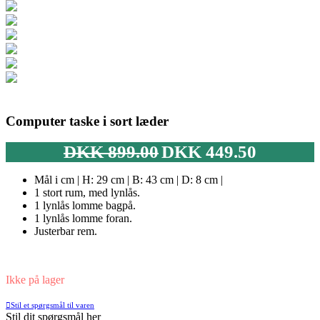
Computer taske i sort læder
Den
Den
DKK
899.00
DKK
449.50
oprindelige
aktuelle
pris
pris
Mål i cm | H: 29 cm | B: 43 cm | D: 8 cm |
var:
er:
1 stort rum, med lynlås.
DKK 899.00.
DKK 449.50.
1 lynlås lomme bagpå.
1 lynlås lomme foran.
Justerbar rem.
Ikke på lager
Stil et spørgsmål til varen
Stil dit spørgsmål her