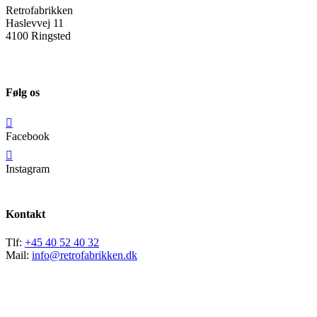
Retrofabrikken
Haslevvej 11
4100 Ringsted
Følg os
Facebook
Instagram
Kontakt
Tlf:
+45 40 52 40 32
Mail:
info@retrofabrikken.dk