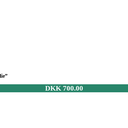
lie”
DKK
700.00