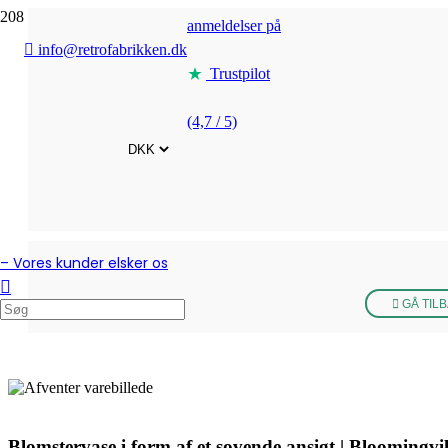
anmeldelser på
info@retrofabrikken.dk
Trustpilot
(4,7 / 5)
– Vores kunder elsker os
GÅ TIL
Blomstervase i form af et sovende ansigt | Bloomingvill