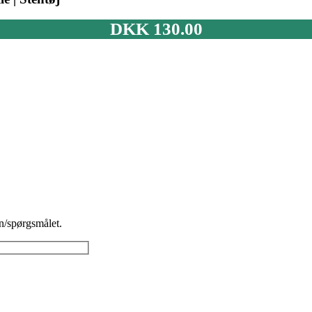
DKK
130.00
n/spørgsmålet.