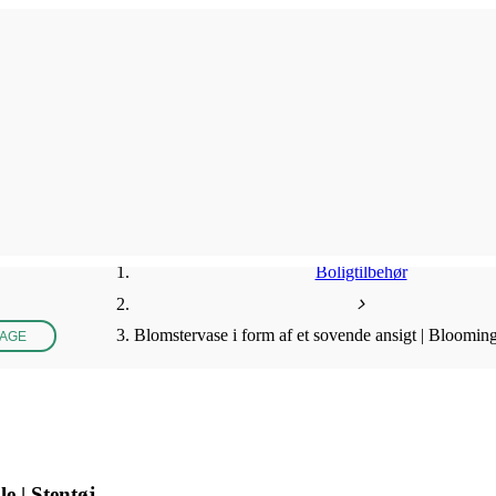
Boligtilbehør
Blomstervase i form af et sovende ansigt | Bloomingv
BAGE
e | Stentøj