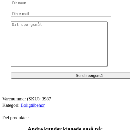
Varenummer (SKU):
3987
Kategori:
Boligtilbehør
Del produktet:
Andre kunder kiggede også på: