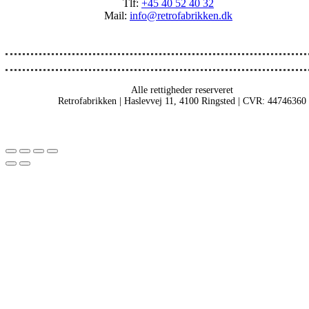
Tlf:
+45 40 52 40 32
Mail:
info@retrofabrikken.dk
Alle rettigheder reserveret
Retrofabrikken | Haslevvej 11, 4100 Ringsted | CVR: 44746360