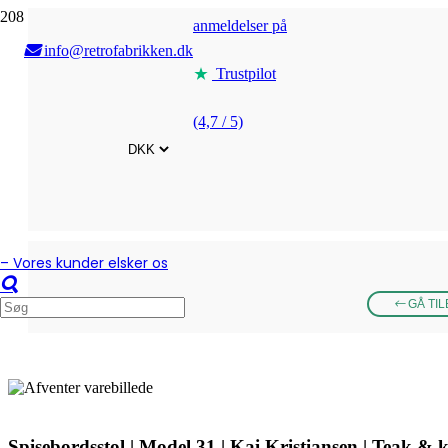
anmeldelser på
info@retrofabrikken.dk
Trustpilot
(4,7 / 5)
– Vores kunder elsker os
GÅ TI
Spisebordsstol | Model 31 | Kai Kristiansen | Teak & 