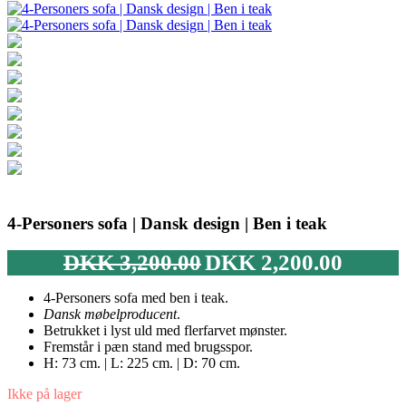
4-Personers sofa | Dansk design | Ben i teak
Den
Den
DKK
3,200.00
DKK
2,200.00
oprindelige
aktuelle
pris
pris
4-Personers sofa med ben i teak.
var:
er:
Dansk møbelproducent
.
DKK 3,200.00.
DKK 2,200
Betrukket i lyst uld med flerfarvet mønster.
Fremstår i pæn stand med brugsspor.
H: 73 cm. | L: 225 cm. | D: 70 cm.
Ikke på lager