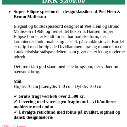
DKK
5,800.00
Super Ellipse spisebord – designklassiker af Piet Hein &
Bruno Mathsson
Elegant og tidløst spisebord designet af Piet Hein og Bruno
Mathsson i 1968, og fremstillet hos Fritz Hansen. Super
Ellipse-bordet er kendt for sin harmoniske form, der
kombinerer funktionalitet og æstetik på smukkeste vis. Bordet
er udført med bordplade i hvidlamineret træ og monteret med
karakteristiske stålspændeben, som giver det et let og moderne
udtryk.
Det fremstår i god stand med lette brugsspor, der vidner om
nænsomt brug.
Mål:
Højde: 70 cm | Længde: 150 cm | Dybde: 100 cm
✓ Gratis fragt ved køb over 2.500 kr.
✓ Levering med vores egen fragtmand – vi håndterer
møblerne med omhu
✓ Udvalgte retrofund med fokus på kvalitet, ægthed og
dansk designhistorie
Ikke på lager