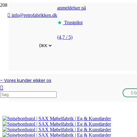
anmeldelser på
info@retrofabrikken.dk
Trustpilot
(4,7 / 5)
– Vores kunder elsker os
G