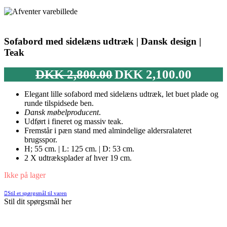
Sofabord med sidelæns udtræk | Dansk design |
Teak
Den
Den
DKK
2,800.00
DKK
2,100.00
oprindelige
aktuelle
pris
pris
Elegant lille sofabord med sidelæns udtræk, let buet plade og
var:
er:
runde tilspidsede ben.
DKK 2,800.00.
DKK 2,100
Dansk møbelproducent
.
Udført i fineret og massiv teak.
Fremstår i pæn stand med almindelige aldersralateret
brugsspor.
H; 55 cm. | L: 125 cm. | D: 53 cm.
2 X udtræksplader af hver 19 cm.
Ikke på lager
Stil et spørgsmål til varen
Stil dit spørgsmål her