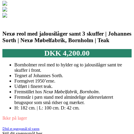
Nexø reol med jalousilåger samt 3 skuffer | Johannes
Sorth | Nexø Møbelfabrik, Bornholm | Teak
DKK
4,200.00
Bornholmer reol med to hylder og to jalousilåger samt tre
skuffer i front.
Tegnet af Johannes Sorth.
Formgivet 1950’erne.
Udført i fineret teak.
Fremstillet hos
Nexø Møbelfabrik, Bornholm
.
Fremstår i pæn stand med almindelige aldersrelateret
brugsspor som små ridser og mærker.
H: 182 cm. | L: 100 cm. D: 42 cm.
Ikke på lager
Stil et spørgsmål til varen
Stil dit spørgsmål her