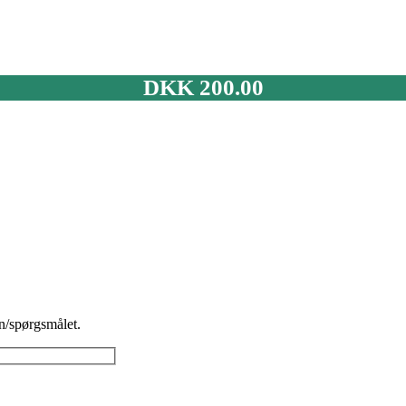
DKK
200.00
n/spørgsmålet.