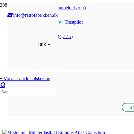
anmeldelser på
info@retrofabrikken.dk
Trustpilot
(4,7 / 5)
– Vores kunder elsker os
G