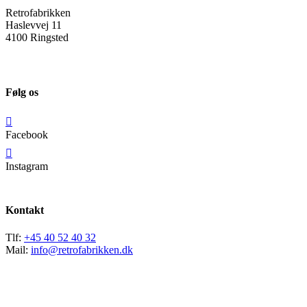
Retrofabrikken
Haslevvej 11
4100 Ringsted
Følg os
Facebook
Instagram
Kontakt
Tlf:
+45 40 52 40 32
Mail:
info@retrofabrikken.dk