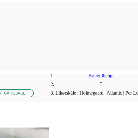
Boligtilbehør
Likørskåle | Holmegaard | Atlantic | Per L
GÅ TILBAGE