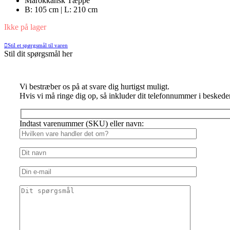
Marokkansk Tæppe
DKK 3,995.00.
DKK 1,997
B: 105 cm | L: 210 cm
Ikke på lager
Stil et spørgsmål til varen
Stil dit spørgsmål her
Vi bestræber os på at svare dig hurtigst muligt.
Hvis vi må ringe dig op, så inkluder dit telefonnummer i beskede
Indtast varenummer (SKU) eller navn: