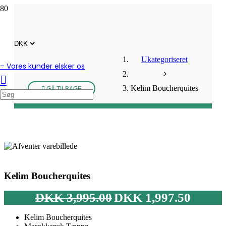
Ukategoriseret
– Vores kunder elsker os
Kelim Boucherquites
GÅ TILBAGE
Kelim Boucherquites
Den
Den
DKK
3,995.00
DKK
1,997.50
oprindelige
aktuelle
pris
pris
Kelim Boucherquites
var:
er: