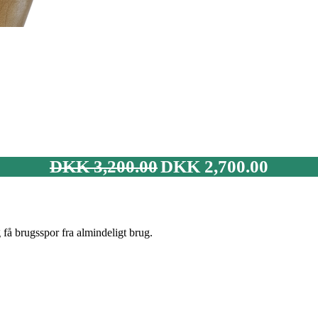
Den
Den
DKK
3,200.00
DKK
2,700.00
oprindelige
aktuelle
pris
pris
var:
er:
DKK 3,200.00.
DKK 2,700
få brugsspor fra almindeligt brug.