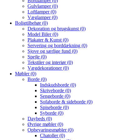
Bordlamper
(0)
Gulvlamper
(0)
Loftlamper
(0)
Væglamper
(0)
Boligtilbehør
(0)
Dekoration og brugskunst
(0)
Model Biler
(0)
Plakater & Kunst
(0)
Servering og borddækning
(0)
Sjove og særlige fund
(0)
Spejle
(0)
Tekstiler og interiør
(0)
Vægdekorationer
(0)
Møbler
(0)
Borde
(0)
Indskudsborde
(0)
Skriveborde
(0)
Sengeborde
(0)
Sofaborde & sideborde
(0)
Spiseborde
(0)
Syborde
(0)
Daybeds
(0)
Øvrige møbler
(0)
Opbevaringsmøbler
(0)
Chatoller
(0)