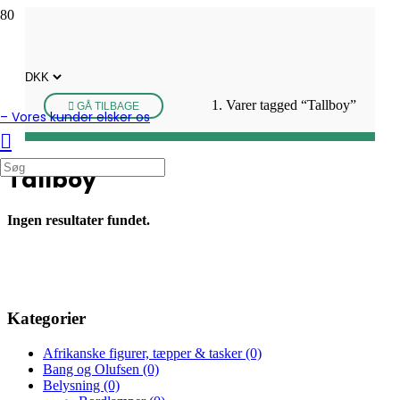
Varer tagged “Tallboy”
GÅ TILBAGE
– Vores kunder elsker os
Tallboy
Ingen resultater fundet.
Kategorier
Afrikanske figurer, tæpper & tasker
(0)
Bang og Olufsen
(0)
Belysning
(0)