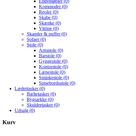
Entremøbler
(0)
Kommoder
(0)
Reoler
(0)
Skabe
(0)
Skænke
(0)
Vitrine
(0)
Skamler & puffer
(0)
Sofaer
(0)
Stole
(0)
Armstole
(0)
Barstole
(0)
Gyngestole
(0)
Kontorstole
(0)
Lænestole
(0)
Sminkestole
(0)
Spisebordsstole
(0)
Lædertasker
(0)
Bæltetasker
(0)
Rygsække
(0)
Skuldertasker
(0)
Udsalg
(0)
Kurv