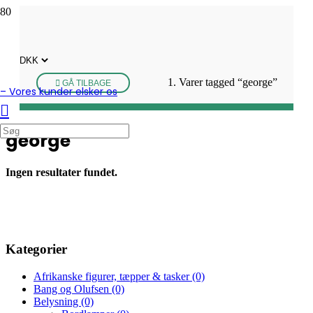
Varer tagged “george”
GÅ TILBAGE
– Vores kunder elsker os
george
Ingen resultater fundet.
Kategorier
Afrikanske figurer, tæpper & tasker
(0)
Bang og Olufsen
(0)
Belysning
(0)