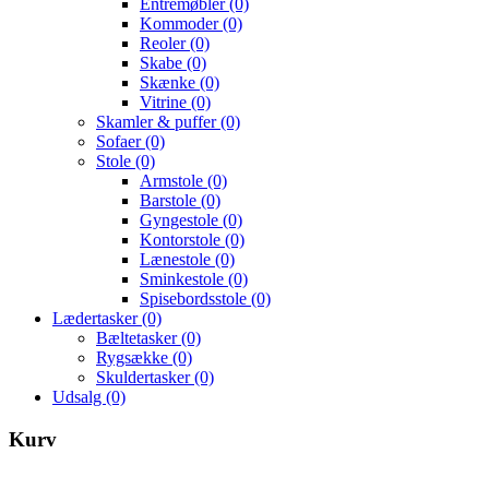
Entremøbler
(0)
Kommoder
(0)
Reoler
(0)
Skabe
(0)
Skænke
(0)
Vitrine
(0)
Skamler & puffer
(0)
Sofaer
(0)
Stole
(0)
Armstole
(0)
Barstole
(0)
Gyngestole
(0)
Kontorstole
(0)
Lænestole
(0)
Sminkestole
(0)
Spisebordsstole
(0)
Lædertasker
(0)
Bæltetasker
(0)
Rygsække
(0)
Skuldertasker
(0)
Udsalg
(0)
Kurv