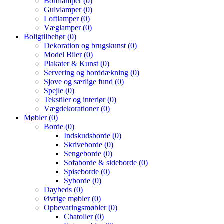
Bordlamper
(0)
Gulvlamper
(0)
Loftlamper
(0)
Væglamper
(0)
Boligtilbehør
(0)
Dekoration og brugskunst
(0)
Model Biler
(0)
Plakater & Kunst
(0)
Servering og borddækning
(0)
Sjove og særlige fund
(0)
Spejle
(0)
Tekstiler og interiør
(0)
Vægdekorationer
(0)
Møbler
(0)
Borde
(0)
Indskudsborde
(0)
Skriveborde
(0)
Sengeborde
(0)
Sofaborde & sideborde
(0)
Spiseborde
(0)
Syborde
(0)
Daybeds
(0)
Øvrige møbler
(0)
Opbevaringsmøbler
(0)
Chatoller
(0)