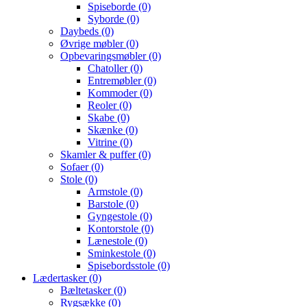
Spiseborde
(0)
Syborde
(0)
Daybeds
(0)
Øvrige møbler
(0)
Opbevaringsmøbler
(0)
Chatoller
(0)
Entremøbler
(0)
Kommoder
(0)
Reoler
(0)
Skabe
(0)
Skænke
(0)
Vitrine
(0)
Skamler & puffer
(0)
Sofaer
(0)
Stole
(0)
Armstole
(0)
Barstole
(0)
Gyngestole
(0)
Kontorstole
(0)
Lænestole
(0)
Sminkestole
(0)
Spisebordsstole
(0)
Lædertasker
(0)
Bæltetasker
(0)
Rygsække
(0)