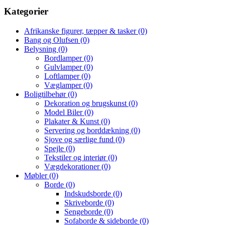
Kategorier
Afrikanske figurer, tæpper & tasker
(0)
Bang og Olufsen
(0)
Belysning
(0)
Bordlamper
(0)
Gulvlamper
(0)
Loftlamper
(0)
Væglamper
(0)
Boligtilbehør
(0)
Dekoration og brugskunst
(0)
Model Biler
(0)
Plakater & Kunst
(0)
Servering og borddækning
(0)
Sjove og særlige fund
(0)
Spejle
(0)
Tekstiler og interiør
(0)
Vægdekorationer
(0)
Møbler
(0)
Borde
(0)
Indskudsborde
(0)
Skriveborde
(0)
Sengeborde
(0)
Sofaborde & sideborde
(0)