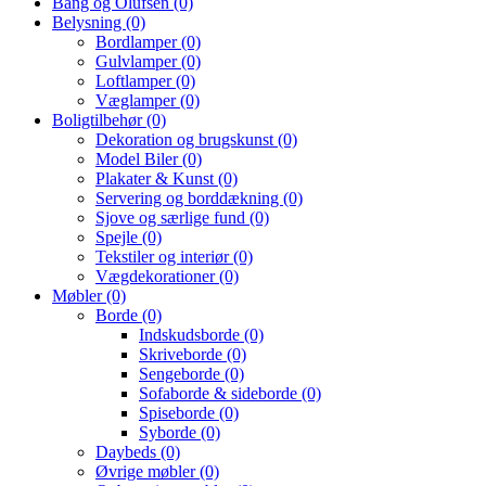
Bang og Olufsen
(0)
Belysning
(0)
Bordlamper
(0)
Gulvlamper
(0)
Loftlamper
(0)
Væglamper
(0)
Boligtilbehør
(0)
Dekoration og brugskunst
(0)
Model Biler
(0)
Plakater & Kunst
(0)
Servering og borddækning
(0)
Sjove og særlige fund
(0)
Spejle
(0)
Tekstiler og interiør
(0)
Vægdekorationer
(0)
Møbler
(0)
Borde
(0)
Indskudsborde
(0)
Skriveborde
(0)
Sengeborde
(0)
Sofaborde & sideborde
(0)
Spiseborde
(0)
Syborde
(0)
Daybeds
(0)
Øvrige møbler
(0)