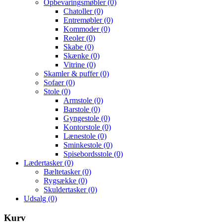
Opbevaringsmøbler
(0)
Chatoller
(0)
Entremøbler
(0)
Kommoder
(0)
Reoler
(0)
Skabe
(0)
Skænke
(0)
Vitrine
(0)
Skamler & puffer
(0)
Sofaer
(0)
Stole
(0)
Armstole
(0)
Barstole
(0)
Gyngestole
(0)
Kontorstole
(0)
Lænestole
(0)
Sminkestole
(0)
Spisebordsstole
(0)
Lædertasker
(0)
Bæltetasker
(0)
Rygsække
(0)
Skuldertasker
(0)
Udsalg
(0)
Kurv